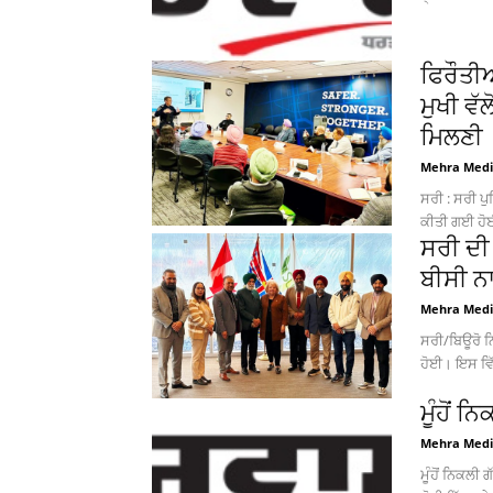
ਫਿਰੌਤੀਆ
ਮੁਖੀ ਵੱ
ਮਿਲਣੀ
Mehra Med
ਸਰੀ : ਸਰੀ ਪੁ
ਕੀਤੀ ਗਈ ਹੋਈ
ਸਰੀ ਦੀ 
ਬੀਸੀ ਨ
Mehra Med
ਸਰੀ/ਬਿਊਰੋ ਨ
ਹੋਈ। ਇਸ ਵਿੱਚ
ਮੂੰਹੋਂ ਨ
Mehra Med
ਮੂੰਹੋਂ ਨਿਕਲੀ ਗੱਲ