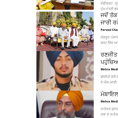
ਚੰਡੀਗੜ੍ਹ : ਸ
ਮੁੱਖ ਮੰਤਰੀ ਭ
ਜਦੋਂ ਤੱ
ਜਾਰੀ ਰਹ
Parvasi Cha
ਸੰਗਰੂਰ :ਪੰਜਾ
ਬਜਟ ਵਿੱਚ ਆਰਥ
ਰਣਜੀਤ 
ਪਹੁੰਚਿ
Mehra Med
ਡੀਜੀਪੀ ਕੋਲੋਂ
ਏ.ਐਸ.ਆਈ. ਅਤ
ਮੋਬਾਇਲ 
Mehra Med
ਸਪੀਕਰ ਕੁਲਤਾਰ
ਸਭਾ ਦੇ ਸਪੀਕਰ