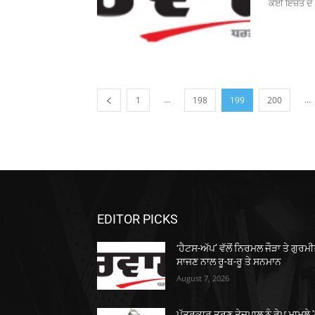
ਕੋਈ ਇੱਜ਼ਤ ਦੇ ਨ
...
...
1
198
199
200
EDITOR PICKS
‘ਹੈਟਸ-ਅੱਪ’ ਵੱਲੋਂ ਨਿਰਮਲ ਜੌੜਾ ਤੇ ਗੁਰਮ
ਸਾਜਣ ਨਾਲ ਰੂ-ਬ-ਰੂ ਤੇ ਸਨਮਾਨ
August 7, 2026
ਪੱਤਰਕਾਰ ਤਰੁਣ ਤੇਜਪਾਲ ਨੂੰ ਰੇਪ ਮਾਮਲੇ 