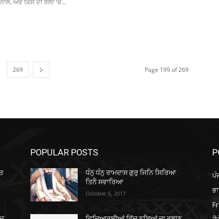
ਾਲ, ਐਵੇਂ ਕਿਸੇ ਦੀ ਝੋਲੀ 'ਚ...
269
Page 199 of 269
POPULAR POSTS
P
ੀਤ
ਧੰਨੁ ਧੰਨੁ ਰਾਮਦਾਸ ਗੁਰੁ ਜਿਨਿ ਸਿਰਿਆ
ਪੰ
ਤਿਨੈ ਸਵਾਰਿਆ
ਭ
October 6, 2017
Fr
’ਚ
ਵਿਦਿਆਰਥੀਆਂ ਵਿੱਚ ਨਸ਼ਿਆਂ ਦਾ ਰੁਝਾਨ