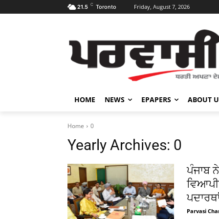
C
Friday, August 7, 2026
21.5
Toronto
HOME
NEWS
EPAPERS
ABOUT U
Home
0
Yearly Archives: 0
ਪੰਜਾਬ ਨ
ਵਿਆਪੀ 
ਪਦਾਰਥਾ
Parvasi Cha