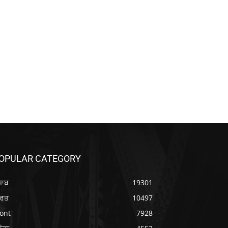
OPULAR CATEGORY
ਜਾਬ
19301
ਾਰਤ
10497
ont
7928