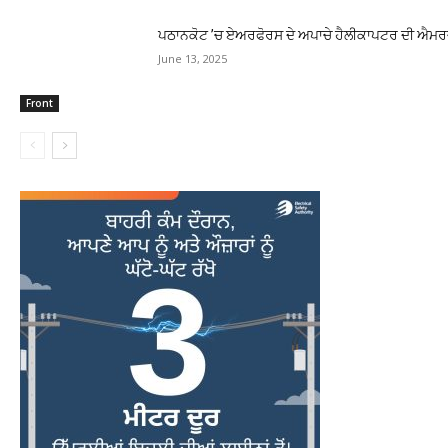
ਪਠਾਨਕੋਟ ’ਚ ਏਅਰਫੋਰਸ ਦੇ ਅਪਾਚੇ ਹੈਲੀਕਾਪਟਰ ਦੀ ਐਮਰਜੈਂ
June 13, 2025
Front