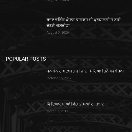
ਰਾਜਾ ਵੜਿੰਗ ਪੰਜਾਬ ਕਾਂਗਰਸ ਦੀ ਪ੍ਰਧਾਨਗੀ ਤੋਂ ਨਹੀਂ
ਦੇਣਗੇ ਅਸਤੀਫਾ
August 3, 2026
POPULAR POSTS
ਧੰਨੁ ਧੰਨੁ ਰਾਮਦਾਸ ਗੁਰੁ ਜਿਨਿ ਸਿਰਿਆ ਤਿਨੈ ਸਵਾਰਿਆ
October 6, 2017
ਵਿਦਿਆਰਥੀਆਂ ਵਿੱਚ ਨਸ਼ਿਆਂ ਦਾ ਰੁਝਾਨ
March 3, 2017