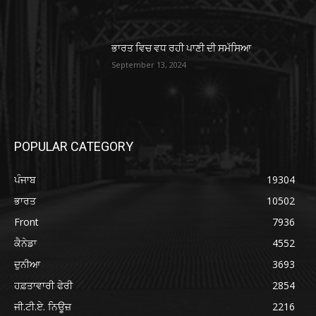
ਭਾਰਤ ਵਿਚ ਵਧ ਰਹੀ ਪਾਣੀ ਦੀ ਸਮੱਸਿਆ
September 13, 2024
POPULAR CATEGORY
ਪੰਜਾਬ
19304
ਭਾਰਤ
10502
Front
7936
ਕੈਨੇਡਾ
4552
ਦੁਨੀਆ
3693
ਹਫ਼ਤਾਵਾਰੀ ਫੇਰੀ
2854
ਜੀ.ਟੀ.ਏ. ਨਿਊਜ਼
2216