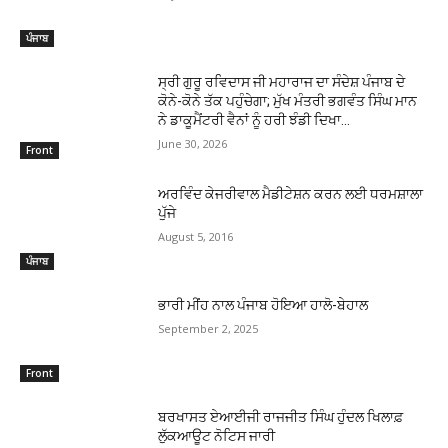
ਪੰਜਾਬ
ਸ੍ਰੀ ਗੁਰੂ ਰਵਿਦਾਸ ਜੀ ਮਹਾਰਾਜ ਦਾ ਸੰਦੇਸ਼ ਪੰਜਾਬ ਦੇ
ਕੋਨੇ-ਕੋਨੇ ਤੱਕ ਪਹੁੰਚੇਗਾ; ਮੁੱਖ ਮੰਤਰੀ ਭਗਵੰਤ ਸਿੰਘ ਮਾਨ
ਨੇ ਡਾਕੂਮੈਂਟਰੀ ਵੈਨਾਂ ਨੂੰ ਹਰੀ ਝੰਡੀ ਦਿਖਾ...
June 30, 2026
Front
ਅਰਵਿੰਦ ਕੇਜਰੀਵਾਲ ਮੈਡੀਟੇਸ਼ਨ ਕਰਨ ਲਈ ਧਰਮਸ਼ਾਲਾ
ਪੁੱਜੇ
August 5, 2016
ਪੰਜਾਬ
ਭਾਰੀ ਮੀਂਹ ਨਾਲ ਪੰਜਾਬ ਹੋਇਆ ਹਾਲੋ-ਬੇਹਾਲ
September 2, 2025
Front
ਬਰਖਾਸਤ ਏਆਈਜੀ ਰਾਜਜੀਤ ਸਿੰਘ ਹੁੰਦਲ ਖਿਲਾਫ਼
ਲੁੱਕਆਊਟ ਨੋਟਿਸ ਜਾਰੀ