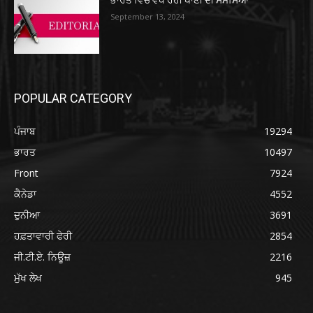
September 13, 2024
POPULAR CATEGORY
ਪੰਜਾਬ
19294
ਭਾਰਤ
10497
Front
7924
ਕੈਨੇਡਾ
4552
ਦੁਨੀਆ
3691
ਹਫ਼ਤਾਵਾਰੀ ਫੇਰੀ
2854
ਜੀ.ਟੀ.ਏ. ਨਿਊਜ਼
2216
ਮੁੱਖ ਲੇਖ
945