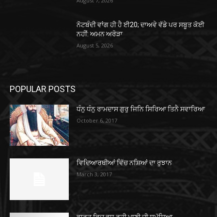
August 7, 2026
ਨੋਟਬੰਦੀ ਵਾਂਗ ਹੀ ਹੈ ਈ20; ਦਾਅਵੇ ਵੱਡੇ ਪਰ ਸਬੂਤ ਕੋਈ
ਨਹੀਂ: ਅਮਨ ਅਰੋੜਾ
August 5, 2026
POPULAR POSTS
ਧੰਨੁ ਧੰਨੁ ਰਾਮਦਾਸ ਗੁਰੁ ਜਿਨਿ ਸਿਰਿਆ ਤਿਨੈ ਸਵਾਰਿਆ
October 6, 2017
ਵਿਦਿਆਰਥੀਆਂ ਵਿੱਚ ਨਸ਼ਿਆਂ ਦਾ ਰੁਝਾਨ
March 3, 2017
ਭਾਰਤ ਵਿਚ ਵਧ ਰਹੀ ਪਾਣੀ ਦੀ ਸਮੱਸਿਆ