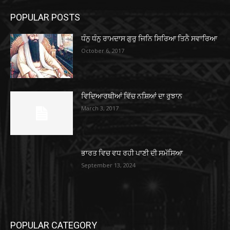
POPULAR POSTS
ਧੰਨੁ ਧੰਨੁ ਰਾਮਦਾਸ ਗੁਰੁ ਜਿਨਿ ਸਿਰਿਆ ਤਿਨੈ ਸਵਾਰਿਆ
October 6, 2017
ਵਿਦਿਆਰਥੀਆਂ ਵਿੱਚ ਨਸ਼ਿਆਂ ਦਾ ਰੁਝਾਨ
March 3, 2017
ਭਾਰਤ ਵਿਚ ਵਧ ਰਹੀ ਪਾਣੀ ਦੀ ਸਮੱਸਿਆ
September 13, 2024
POPULAR CATEGORY