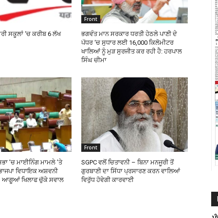
Front
ਰੀ ਸਕੂਲਾਂ ‘ਚ ਕਰੀਬ 6 ਲੱਖ
ਭਗਵੰਤ ਮਾਨ ਸਰਕਾਰ ਧਰਤੀ ਹੇਠਲੇ ਪਾਣੀ ਦੇ
ਪੱਧਰ ‘ਚ ਸੁਧਾਰ ਲਈ 16,000 ਕਿਲੋਮੀਟਰ
ਖਾਲਿਆਂ ਨੂੰ ਮੁੜ ਸੁਰਜੀਤ ਕਰ ਰਹੀ ਹੈ: ਹਰਪਾਲ
ਸਿੰਘ ਚੀਮਾ
Front
ਸਭਾ ’ਚ ਮਾਈਨਿੰਗ ਮਾਮਲੇ ’ਤੇ
SGPC ਵਲੋਂ ਚਿਤਾਵਨੀ – ਬਿਨਾ ਮਨਜੂਰੀ ਤੋਂ
 ਭਾਜਪਾ ਵਿਧਾਇਕ ਅਸ਼ਵਨੀ
ਗੁਰਬਾਣੀ ਦਾ ਸਿੱਧਾ ਪ੍ਰਸਾਰਣ ਕਰਨ ਵਾਲਿਆਂ
 ਆਗੂਆਂ ਖਿਲਾਫ ਚੁੱਕੇ ਸਵਾਲ
ਵਿਰੁੱਧ ਹੋਵੇਗੀ ਕਾਰਵਾਈ
ਪ