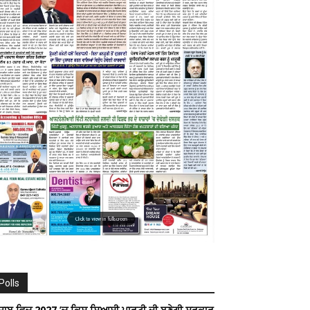
Polls
ੰਜਾਬ ਵਿਚ 2027 ’ਚ ਕਿਸ ਸਿਆਸੀ ਪਾਰਟੀ ਦੀ ਬਣੇਗੀ ਸਰਕਾਰ