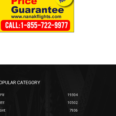
OPULAR CATEGORY
ਜਾਬ
19304
ਾਰਤ
10502
ont
7936