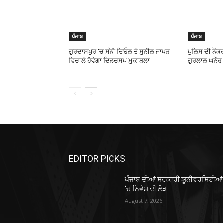
ਪੰਜਾਬ
ਪੰਜਾਬ
ਗੁਰਦਾਸਪੁਰ ‘ਚ ਸੰਨੀ ਦਿਓਲ ਤੇ ਸੁਨੀਲ ਜਾਖੜ
ਪੁਲਿਸ ਦੀ ਨੌਕਰ
ਵਿਚਾਲੇ ਹੋਵੇਗਾ ਦਿਲਚਸਪ ਮੁਕਾਬਲਾ
ਗੁਰਲਾਲ ਘਨੌਰ
EDITOR PICKS
ਪੰਜਾਬ ਦੀਆਂ ਸਰਕਾਰੀ ਯੂਨੀਵਰਸਿਟੀਆਂ
‘ਚ ਨਿਵੇਸ਼ ਦੀ ਲੋੜ
August 7, 2026