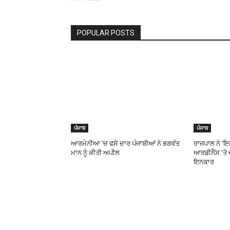
POPULAR POSTS
ਪੰਜਾਬ
ਪੰਜਾਬ
ਆਰਮੇਨੀਆ ‘ਚ ਫਸੇ ਚਾਰ ਪੰਜਾਬੀਆਂ ਨੇ ਭਗਵੰਤ
ਰਾਜਪਾਲ ਨੇ ‘
ਮਾਨ ਨੂੰ ਕੀਤੀ ਅਪੀਲ
ਆਰਡੀਨੈਂਸ ’ਤੇ
ਇਨਕਾਰ