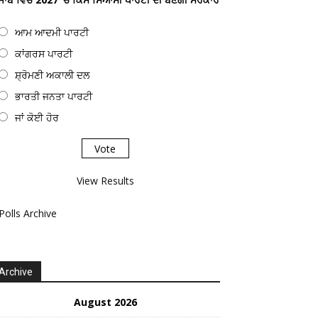
ਆਮ ਆਦਮੀ ਪਾਰਟੀ
ਕਾਂਗਰਸ ਪਾਰਟੀ
ਸ਼੍ਰੋਮਣੀ ਅਕਾਲੀ ਦਲ
ਭਾਰਤੀ ਜਨਤਾ ਪਾਰਟੀ
ਜਾਂ ਕੋਈ ਹੋਰ
View Results
Polls Archive
Archive
August 2026