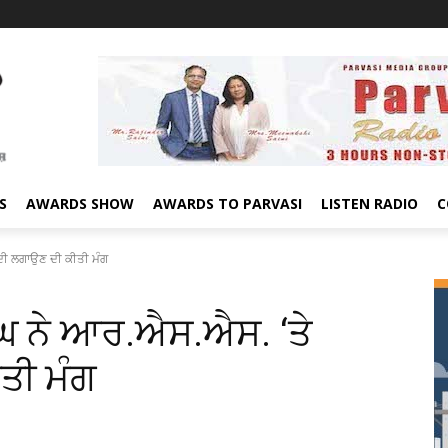
S
AWARDS SHOW
AWARDS TO PARVASI
LISTEN RADIO
C
ਦੀ ਲਗਾਉਣ ਦੀ ਕੀਤੀ ਮੰਗ
ਘ ਨੇ ਆਰ.ਐਸ.ਐਸ. ‘ਤੇ
ਤੀ ਮੰਗ