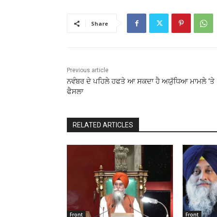
Share
Previous article
ਨਵੰਬਰ ਦੇ ਪਹਿਲੇ ਹਫਤੇ ਆ ਸਕਦਾ ਹੈ ਅਯੁੱਧਿਆ ਮਾਮਲੇ ‘ਤੇ
ਫੈਸਲਾ
RELATED ARTICLES
Front
Front