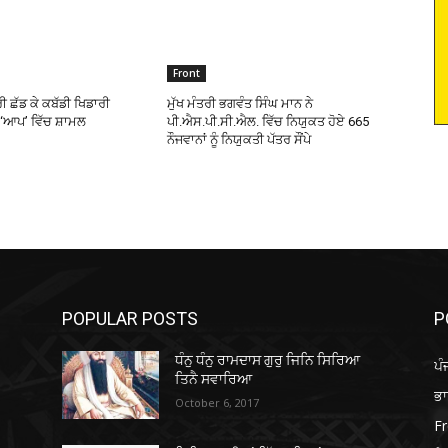
Front
ੀ ਛੱਡ ਕੇ ਕਬੱਡੀ ਖਿਡਾਰੀ
ਮੁੱਖ ਮੰਤਰੀ ਭਗਵੰਤ ਸਿੰਘ ਮਾਨ ਨੇ
 ‘ਆਪ’ ਵਿੱਚ ਸ਼ਾਮਲ
ਪੀ.ਐਸ.ਪੀ.ਸੀ.ਐਲ. ਵਿੱਚ ਨਿਯੁਕਤ ਹੋਏ 665
ਨੌਜਵਾਨਾਂ ਨੂੰ ਨਿਯੁਕਤੀ ਪੱਤਰ ਸੌਂਪੇ
POPULAR POSTS
P
ਧੰਨੁ ਧੰਨੁ ਰਾਮਦਾਸ ਗੁਰੁ ਜਿਨਿ ਸਿਰਿਆ
ਪੰ
ਤਿਨੈ ਸਵਾਰਿਆ
ਭ
October 6, 2017
Fr