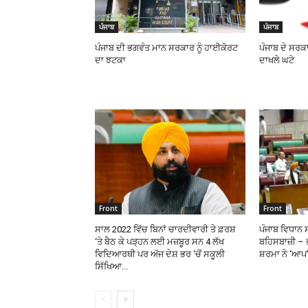
ਪੰਜਾਬ
ਪੰਜਾਬ
ਪੰਜਾਬ ਦੀ ਭਗਵੰਤ ਮਾਨ ਸਰਕਾਰ ਨੂੰ ਹਾਈਕੋਰਟ
ਪੰਜਾਬ ਦੇ ਸਰਕਾ
ਦਾ ਝਟਕਾ
ਦਾਖਲੇ ਘਟੇ
Front
Front
ਸਾਲ 2022 ਵਿੱਚ ਬਿਨਾਂ ਚਾਰਦੀਵਾਰੀ ਤੇ ਫ਼ਰਸ਼
ਪੰਜਾਬ ਵਿਧਾਨ 
‘ਤੇ ਬੈਠ ਕੇ ਪੜ੍ਹਨ ਲਈ ਮਜ਼ਬੂਰ ਸਨ 4 ਲੱਖ
ਬਹਿਸਬਾਜ਼ੀ –
ਵਿਦਿਆਰਥੀ ਪਰ ਅੱਜ ਦੇਸ਼ ਭਰ ‘ਚੋਂ ਸਕੂਲੀ
ਸ਼ਰਮਾ ਨੇ ‘ਆਪ’
ਸਿੱਖਿਆ...