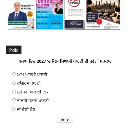
Polls
ਪੰਜਾਬ ਵਿਚ 2027 ’ਚ ਕਿਸ ਸਿਆਸੀ ਪਾਰਟੀ ਦੀ ਬਣੇਗੀ ਸਰਕਾਰ
ਆਮ ਆਦਮੀ ਪਾਰਟੀ
ਕਾਂਗਰਸ ਪਾਰਟੀ
ਸ਼੍ਰੋਮਣੀ ਅਕਾਲੀ ਦਲ
ਭਾਰਤੀ ਜਨਤਾ ਪਾਰਟੀ
ਜਾਂ ਕੋਈ ਹੋਰ