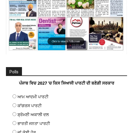
Polls
ਪੰਜਾਬ ਵਿਚ 2027 ’ਚ ਕਿਸ ਸਿਆਸੀ ਪਾਰਟੀ ਦੀ ਬਣੇਗੀ ਸਰਕਾਰ
ਆਮ ਆਦਮੀ ਪਾਰਟੀ
ਕਾਂਗਰਸ ਪਾਰਟੀ
ਸ਼੍ਰੋਮਣੀ ਅਕਾਲੀ ਦਲ
ਭਾਰਤੀ ਜਨਤਾ ਪਾਰਟੀ
ਜਾਂ ਕੋਈ ਹੋਰ