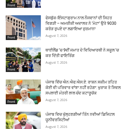
Front
ਫੇਸਬੁੱਕ-ਇੰਸਟਾਗ੍ਰਾਮ ਨਾਲ ਨੌਜਵਾਨਾਂ ਦੀ ਸਿਹਤ
ਵਿਗੜੀ – ਅਮਰੀਕੀ ਅਦਾਲਤ ਨੇ ‘ਮੇਟਾ’ ਉਤੇ 9030
ਕਰੋੜ ਰੁਪਏ ਦਾ ਲਗਾਇਆ ਜੁਰਮਾਨਾ
August 7, 2026
Front
ਥਾਈਲੈਂਡ ’ਚ 9ਵੀਂ ਜਮਾਤ ਦੇ ਵਿਦਿਆਰਥੀ ਨੇ ਸਕੂਲ ’ਚ
ਕਰ ਦਿੱਤੀ ਫਾਇਰਿੰਗ
August 7, 2026
Front
ਪੰਜਾਬ ਵਿੱਚ ਐਨ.ਐਫ.ਐਸ.ਏ. ਰਾਸ਼ਨ ਸਕੀਮ ਤਹਿਤ
ਕੋਈ ਵੀ ਪਰਿਵਾਰ ਵਾਂਝਾ ਨਹੀਂ ਰਹੇਗਾ: ਖੁਰਾਕ ਤੇ ਸਿਵਲ
ਸਪਲਾਈ ਮੰਤਰੀ ਲਾਲ ਚੰਦ ਕਟਾਰੂਚੱਕ
August 7, 2026
Front
ਪੰਜਾਬ ਵਿਚ ਖੁੱਲ੍ਹਣਗੀਆਂ ਤਿੰਨ ਨਵੀਆਂ ਡਿਜਿਟਲ
ਯੂਨੀਵਰਸਿਟੀਆਂ
August 7, 2026