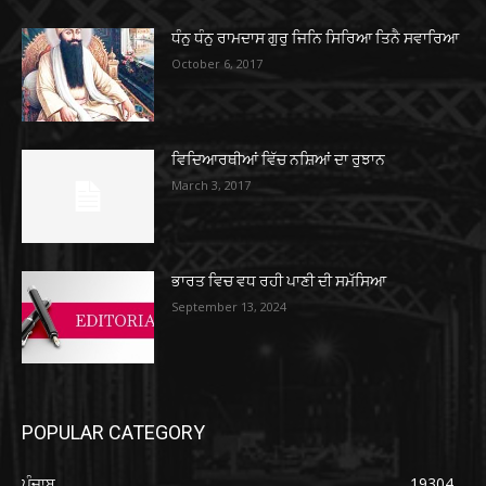
ਧੰਨੁ ਧੰਨੁ ਰਾਮਦਾਸ ਗੁਰੁ ਜਿਨਿ ਸਿਰਿਆ ਤਿਨੈ ਸਵਾਰਿਆ
October 6, 2017
ਵਿਦਿਆਰਥੀਆਂ ਵਿੱਚ ਨਸ਼ਿਆਂ ਦਾ ਰੁਝਾਨ
March 3, 2017
ਭਾਰਤ ਵਿਚ ਵਧ ਰਹੀ ਪਾਣੀ ਦੀ ਸਮੱਸਿਆ
September 13, 2024
POPULAR CATEGORY
ਪੰਜਾਬ
19304