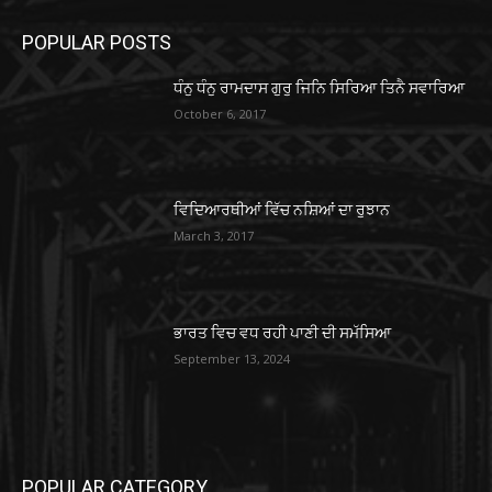
POPULAR POSTS
ਧੰਨੁ ਧੰਨੁ ਰਾਮਦਾਸ ਗੁਰੁ ਜਿਨਿ ਸਿਰਿਆ ਤਿਨੈ ਸਵਾਰਿਆ
October 6, 2017
ਵਿਦਿਆਰਥੀਆਂ ਵਿੱਚ ਨਸ਼ਿਆਂ ਦਾ ਰੁਝਾਨ
March 3, 2017
ਭਾਰਤ ਵਿਚ ਵਧ ਰਹੀ ਪਾਣੀ ਦੀ ਸਮੱਸਿਆ
September 13, 2024
POPULAR CATEGORY