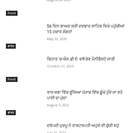
Front
56 ਦਿਨ ਬਾਅਦ ਸ੍ਰੀ ਦਰਬਾਰ ਸਾਹਿਬ ਵਿਖੇ ਪਹੁੰਚੀਆਂ
15 ਹਜ਼ਾਰ ਸੰਗਤਾਂ
May 22, 2020
ਭਾਰਤ
ਬਿਹਾਰ ’ਚ ਐਨ.ਡੀ.ਏ. ਵਲੋਂ ਚੋਣ ਮੈਨੀਫੈਸਟੋ ਜਾਰੀ
October 31, 2025
Front
ਰਾਜ ਸਭਾ ਵਿੱਚ ਗੂੰਜਿਆ ਪੰਜਾਬ ਵਿੱਚ ਡੂੰਘੇ ਹੁੰਦੇ ਜਾ ਰਹੇ
ਪਾਣੀ ਦਾ ਮੁੱਦਾ
August 5, 2022
ਭਾਰਤ
ਦਰੋਪਦੀ ਮੁਰਮੂ ਨੇ ਰਾਸ਼ਟਰਪਤੀ ਅਹੁਦੇ ਦੀ ਚੁੱਕੀ ਸਹੁੰ
July 25, 2022