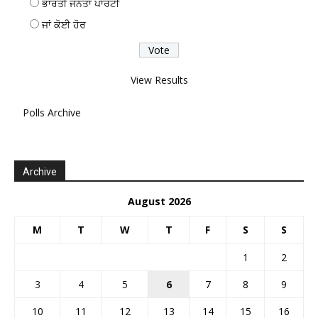
ਭਾਰਤੀ ਜਨਤਾ ਪਾਰਟੀ
ਜਾਂ ਕੋਈ ਹੋਰ
View Results
Polls Archive
Archive
August 2026
M
T
W
T
F
S
S
1
2
3
4
5
6
7
8
9
10
11
12
13
14
15
16