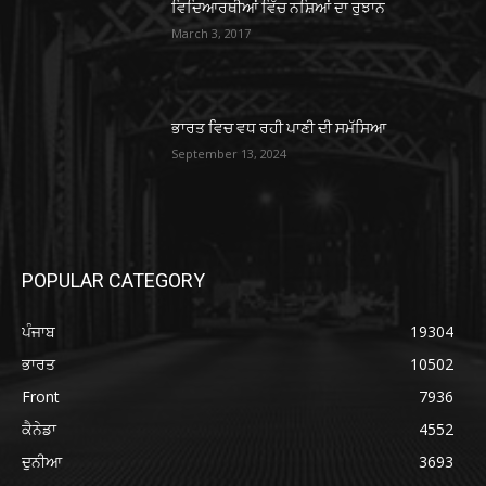
ਵਿਦਿਆਰਥੀਆਂ ਵਿੱਚ ਨਸ਼ਿਆਂ ਦਾ ਰੁਝਾਨ
March 3, 2017
ਭਾਰਤ ਵਿਚ ਵਧ ਰਹੀ ਪਾਣੀ ਦੀ ਸਮੱਸਿਆ
September 13, 2024
POPULAR CATEGORY
ਪੰਜਾਬ
19304
ਭਾਰਤ
10502
Front
7936
ਕੈਨੇਡਾ
4552
ਦੁਨੀਆ
3693