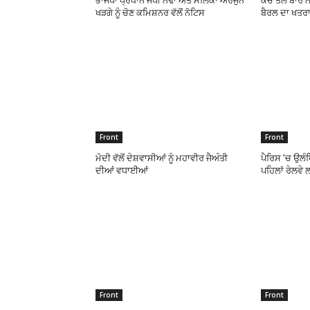
ਭਾਜਪਾ ਪ੍ਰਧਾਨ ਜੇਪੀ ਨੱਢਾ ਅਤੇ ਮਲਿਕਾ ਅਰਜੁਨ
ਕੱਚੇ ਤੇਲ ਬਾਰੇ
ਖੜਗੇ ਨੂੰ ਚੋਣ ਕਮਿਸ਼ਨਰ ਵੱਲੋਂ ਨੋਟਿਸ
ਬੈਰਲ ਦਾ ਖਤਰਾ
Front
Front
ਮੋਦੀ ਵੱਲੋਂ ਦੇਸ਼ਵਾਸੀਆਂ ਨੂੰ ਮਹਾਵੀਰ ਜੈਅੰਤੀ
ਪੈਰਿਸ ’ਚ ਉਲੰ
ਦੀਆਂ ਵਧਾਈਆਂ
ਪਹਿਲਾਂ ਰੇਲਵੇ 
Front
Front