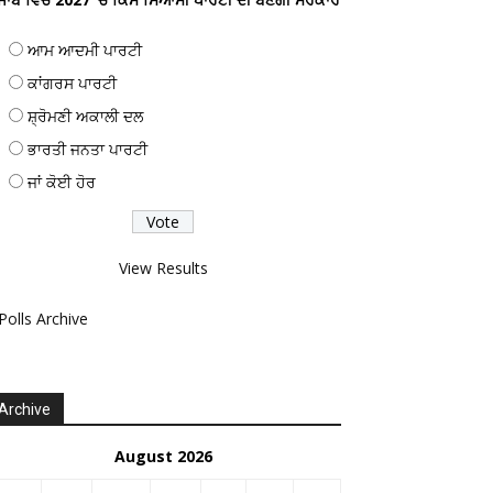
ਆਮ ਆਦਮੀ ਪਾਰਟੀ
ਕਾਂਗਰਸ ਪਾਰਟੀ
ਸ਼੍ਰੋਮਣੀ ਅਕਾਲੀ ਦਲ
ਭਾਰਤੀ ਜਨਤਾ ਪਾਰਟੀ
ਜਾਂ ਕੋਈ ਹੋਰ
View Results
Polls Archive
Archive
August 2026