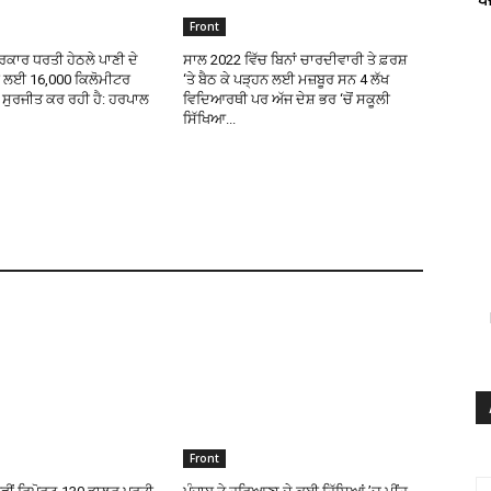
Front
ਕਾਰ ਧਰਤੀ ਹੇਠਲੇ ਪਾਣੀ ਦੇ
ਸਾਲ 2022 ਵਿੱਚ ਬਿਨਾਂ ਚਾਰਦੀਵਾਰੀ ਤੇ ਫ਼ਰਸ਼
ਰ ਲਈ 16,000 ਕਿਲੋਮੀਟਰ
‘ਤੇ ਬੈਠ ਕੇ ਪੜ੍ਹਨ ਲਈ ਮਜ਼ਬੂਰ ਸਨ 4 ਲੱਖ
ੜ ਸੁਰਜੀਤ ਕਰ ਰਹੀ ਹੈ: ਹਰਪਾਲ
ਵਿਦਿਆਰਥੀ ਪਰ ਅੱਜ ਦੇਸ਼ ਭਰ ‘ਚੋਂ ਸਕੂਲੀ
ਸਿੱਖਿਆ...
Front