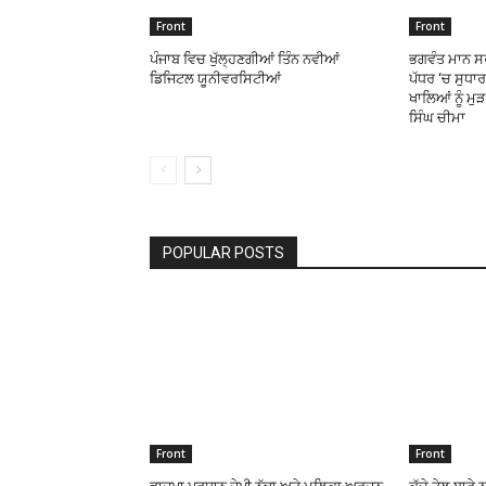
Front
Front
ਪੰਜਾਬ ਵਿਚ ਖੁੱਲ੍ਹਣਗੀਆਂ ਤਿੰਨ ਨਵੀਆਂ
ਭਗਵੰਤ ਮਾਨ ਸਰ
ਡਿਜਿਟਲ ਯੂਨੀਵਰਸਿਟੀਆਂ
ਪੱਧਰ ‘ਚ ਸੁਧਾ
ਖਾਲਿਆਂ ਨੂੰ ਮੁ
ਸਿੰਘ ਚੀਮਾ
POPULAR POSTS
Front
Front