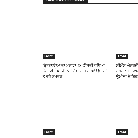
Front
Front
ਬ੍ਰਿਟਾਨੀਆ ਦਾ ਮੁਨਾਫਾ 13 ਫ਼ੀਸਦੀ ਵਧਿਆ,
ਸੀਮੈਂਸ ਐਨਰਜੀ
ਫਿਰ ਵੀ ਤਿਮਾਹੀ ਨਤੀਜੇ ਬਾਜ਼ਾਰ ਦੀਆਂ ਉਮੀਦਾਂ
ਜ਼ਬਰਦਸਤ ਵਾਧਾ
ਤੋਂ ਰਹੇ ਕਮਜ਼ੋਰ
ਉਮੀਦਾਂ ਤੋਂ ਬਿ
Front
Front