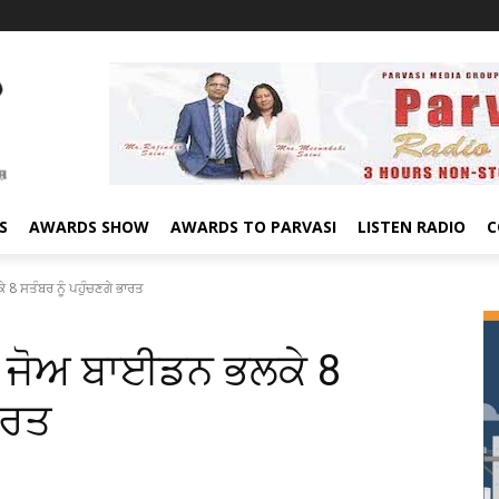
S
AWARDS SHOW
AWARDS TO PARVASI
LISTEN RADIO
C
 ਸਤੰਬਰ ਨੂੰ ਪਹੁੰਚਣਗੇ ਭਾਰਤ
ਜੋਅ ਬਾਈਡਨ ਭਲਕੇ 8
ਾਰਤ