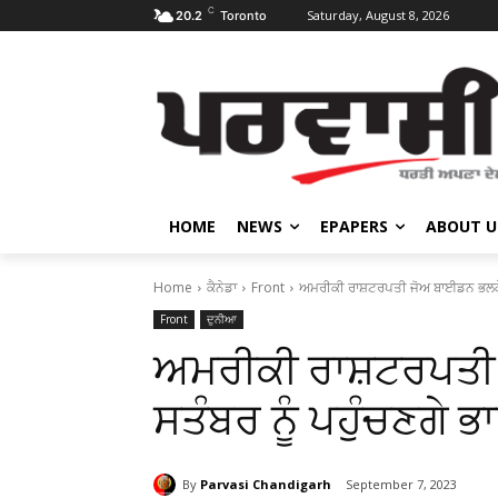
C
Saturday, August 8, 2026
20.2
Toronto
HOME
NEWS
EPAPERS
ABOUT U
Home
ਕੈਨੇਡਾ
Front
ਅਮਰੀਕੀ ਰਾਸ਼ਟਰਪਤੀ ਜੋਅ ਬਾਈਡਨ ਭਲਕੇ 8
Front
ਦੁਨੀਆ
ਅਮਰੀਕੀ ਰਾਸ਼ਟਰਪਤੀ 
ਸਤੰਬਰ ਨੂੰ ਪਹੁੰਚਣਗੇ ਭ
By
Parvasi Chandigarh
September 7, 2023