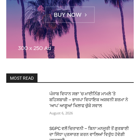
MOST READ
ਪੰਜਾਬ ਵਿਧਾਨ ਸਭਾ ’ਚ ਮਾਈਨਿੰਗ ਮਾਮਲੇ ’ਤੇ
ਬਹਿਸਬਾਜ਼ੀ – ਭਾਜਪਾ ਵਿਧਾਇਕ ਅਸ਼ਵਨੀ ਸ਼ਰਮਾ ਨੇ
‘ਆਪ’ ਆਗੂਆਂ ਖਿਲਾਫ ਚੁੱਕੇ ਸਵਾਲ
August 6, 2026
SGPC ਵਲੋਂ ਚਿਤਾਵਨੀ – ਬਿਨਾ ਮਨਜੂਰੀ ਤੋਂ ਗੁਰਬਾਣੀ
ਦਾ ਸਿੱਧਾ ਪ੍ਰਸਾਰਣ ਕਰਨ ਵਾਲਿਆਂ ਵਿਰੁੱਧ ਹੋਵੇਗੀ