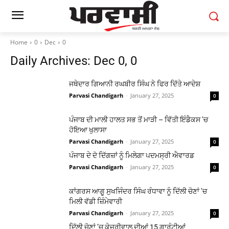
Home
0
Dec
0
Daily Archives: Dec 0, 0
ਜਥੇਦਾਰ ਗਿਆਨੀ ਰਘਬੀਰ ਸਿੰਘ ਨੇ ਫਿਰ ਦਿੱਤੇ ਆਦੇਸ਼
Parvasi Chandigarh
-
January 27, 2025
0
ਪੰਜਾਬ ਦੀ ਮਾਲੀ ਹਾਲਤ ਸਭ ਤੋਂ ਮਾੜੀ – ਵਿੱਤੀ ਇੰਡੈਕਸ ’ਚ
ਹੋਇਆ ਖੁਲਾਸਾ
Parvasi Chandigarh
-
January 27, 2025
0
ਪੰਜਾਬ ਦੇ ਦੋ ਦਿੱਗਜ਼ਾਂ ਨੂੰ ਮਿਲੇਗਾ ਪਦਮਸ੍ਰੀ ਐਵਾਰਡ
Parvasi Chandigarh
-
January 27, 2025
0
ਕਾਂਗਰਸ ਆਗੂ ਸੁਖਜਿੰਦਰ ਸਿੰਘ ਰੰਧਾਵਾ ਨੂੰ ਦਿੱਲੀ ਚੋਣਾਂ ’ਚ
ਮਿਲੀ ਵੱਡੀ ਜ਼ਿੰਮੇਵਾਰੀ
Parvasi Chandigarh
-
January 27, 2025
0
ਦਿੱਲੀ ਚੋਣਾਂ ’ਚ ਕੇਜਰੀਵਾਲ ਦੀਆਂ 15 ਗਾਰੰਟੀਆਂ