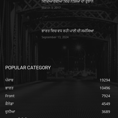
ਵਿਦਿਆਰਥੀਆਂ ਵਿੱਚ ਨਸ਼ਿਆਂ ਦਾ ਰੁਝਾਨ
March 3, 2017
ਭਾਰਤ ਵਿਚ ਵਧ ਰਹੀ ਪਾਣੀ ਦੀ ਸਮੱਸਿਆ
September 13, 2024
POPULAR CATEGORY
ਪੰਜਾਬ
19294
ਭਾਰਤ
10496
Front
7924
ਕੈਨੇਡਾ
4549
ਦੁਨੀਆ
3689