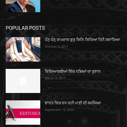
POPULAR POSTS
ਧੰਨੁ ਧੰਨੁ ਰਾਮਦਾਸ ਗੁਰੁ ਜਿਨਿ ਸਿਰਿਆ ਤਿਨੈ ਸਵਾਰਿਆ
October 6, 2017
ਵਿਦਿਆਰਥੀਆਂ ਵਿੱਚ ਨਸ਼ਿਆਂ ਦਾ ਰੁਝਾਨ
March 3, 2017
ਭਾਰਤ ਵਿਚ ਵਧ ਰਹੀ ਪਾਣੀ ਦੀ ਸਮੱਸਿਆ
September 13, 2024