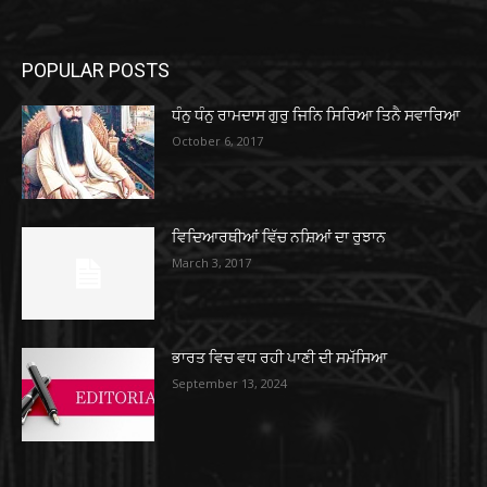
POPULAR POSTS
ਧੰਨੁ ਧੰਨੁ ਰਾਮਦਾਸ ਗੁਰੁ ਜਿਨਿ ਸਿਰਿਆ ਤਿਨੈ ਸਵਾਰਿਆ
October 6, 2017
ਵਿਦਿਆਰਥੀਆਂ ਵਿੱਚ ਨਸ਼ਿਆਂ ਦਾ ਰੁਝਾਨ
March 3, 2017
ਭਾਰਤ ਵਿਚ ਵਧ ਰਹੀ ਪਾਣੀ ਦੀ ਸਮੱਸਿਆ
September 13, 2024