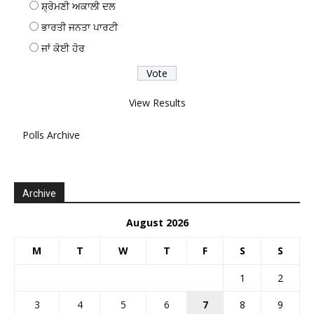
ਸ਼੍ਰੋਮਣੀ ਅਕਾਲੀ ਦਲ
ਭਾਰਤੀ ਜਨਤਾ ਪਾਰਟੀ
ਜਾਂ ਕੋਈ ਹੋਰ
View Results
Polls Archive
Archive
August 2026
M
T
W
T
F
S
S
1
2
3
4
5
6
7
8
9