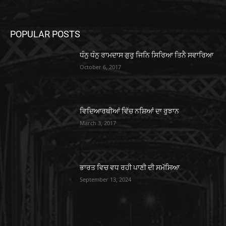
POPULAR POSTS
ਧੰਨੁ ਧੰਨੁ ਰਾਮਦਾਸ ਗੁਰੁ ਜਿਨਿ ਸਿਰਿਆ ਤਿਨੈ ਸਵਾਰਿਆ
October 6, 2017
ਵਿਦਿਆਰਥੀਆਂ ਵਿੱਚ ਨਸ਼ਿਆਂ ਦਾ ਰੁਝਾਨ
March 3, 2017
ਭਾਰਤ ਵਿਚ ਵਧ ਰਹੀ ਪਾਣੀ ਦੀ ਸਮੱਸਿਆ
September 13, 2024