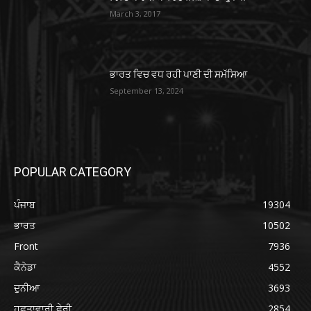
March 3, 2017
ਭਾਰਤ ਵਿਚ ਵਧ ਰਹੀ ਪਾਣੀ ਦੀ ਸਮੱਸਿਆ
September 13, 2024
POPULAR CATEGORY
ਪੰਜਾਬ
19304
ਭਾਰਤ
10502
Front
7936
ਕੈਨੇਡਾ
4552
ਦੁਨੀਆ
3693
ਹਫ਼ਤਾਵਾਰੀ ਫੇਰੀ
2854